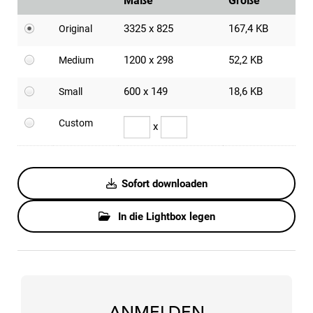
Maße
Größe
3325 x 825
167,4 KB
Original
1200 x 298
52,2 KB
Medium
600 x 149
18,6 KB
Small
Custom
x
Sofort downloaden
In die Lightbox legen
ANMELDEN