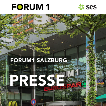
PRESSEAUSSENDUNGEN
MEDIAGALERIE
Fotos
Logos
FORUM1 SALZBURG
Pressemappe
PRESSE
PRESSEKONTAKT