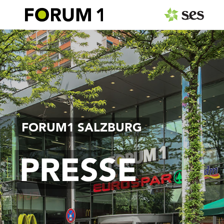
PRESSEAUSSENDUNGEN
MEDIAGALERIE
Fotos
Personen
FORUM1 SALZBURG
Center
Gastronomie
PRESSE
Logos
Pressemappe
PRESSEKONTAKT