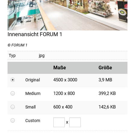
Innenansicht FORUM 1
© FORUM 1
Typ
jpg
Maße
Größe
4500 x 3000
3,9 MB
Original
1200 x 800
399,2 KB
Medium
600 x 400
142,6 KB
Small
Custom
x