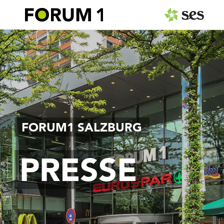
PRESSEAUSSENDUNGEN
Center & Marken
Events
Services
FORUM1 SALZBURG
MEDIAGALERIE
PRESSE
PRESSEKONTAKT