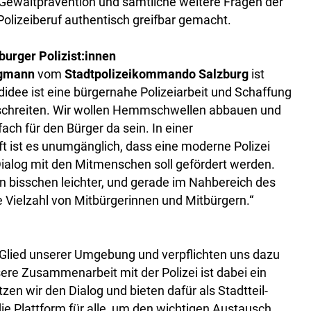
Gewaltprävention und sämtliche weitere Fragen der
Polizeiberuf authentisch greifbar gemacht.
urger Polizist:innen
ergmann
vom
Stadtpolizeikommando Salzburg
ist
didee ist eine bürgernahe Polizeiarbeit und Schaffung
inschreiten. Wir wollen Hemmschwellen abbauen und
ach für den Bürger da sein. In einer
t ist es unumgänglich, dass eine moderne Polizei
 Dialog mit den Mitmenschen soll gefördert werden.
ein bisschen leichter, und gerade im Nahbereich des
 Vielzahl von Mitbürgerinnen und Mitbürgern.“
Glied unserer Umgebung und verpflichten uns dazu
ere Zusammenarbeit mit der Polizei ist dabei ein
en wir den Dialog und bieten dafür als Stadtteil-
ie Plattform für alle, um den wichtigen Austausch