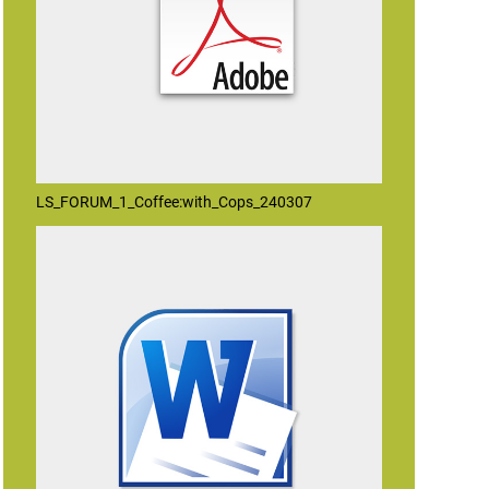
LS_FORUM_1_Coffee:with_Cops_240307