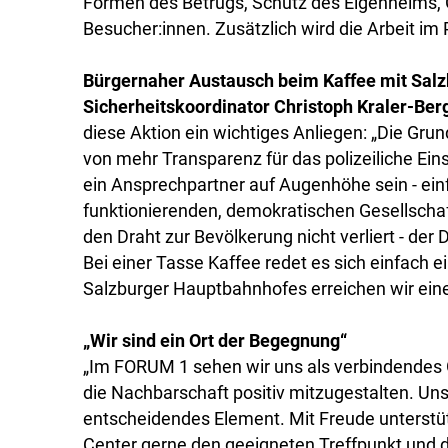
Formen des Betrugs, Schutz des Eigenheims, 
Besucher:innen. Zusätzlich wird die Arbeit im 
Bürgernaher Austausch beim Kaffee mit Salzb
Sicherheitskoordinator Christoph Kraler-B
diese Aktion ein wichtiges Anliegen: „Die Grun
von mehr Transparenz für das polizeiliche E
ein Ansprechpartner auf Augenhöhe sein - einf
funktionierenden, demokratischen Gesellschaf
den Draht zur Bevölkerung nicht verliert - der
Bei einer Tasse Kaffee redet es sich einfach 
Salzburger Hauptbahnhofes erreichen wir eine
„Wir sind ein Ort der Begegnung“
„Im FORUM 1 sehen wir uns als verbindendes 
die Nachbarschaft positiv mitzugestalten. Uns
entscheidendes Element. Mit Freude unterstütz
Center gerne den geeigneten Treffpunkt und d