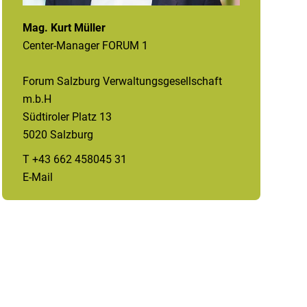
Mag. Kurt Müller
Center-Manager FORUM 1
Forum Salzburg Verwaltungsgesellschaft
m.b.H
Südtiroler Platz 13
5020 Salzburg
T +43 662 458045 31
E-Mail