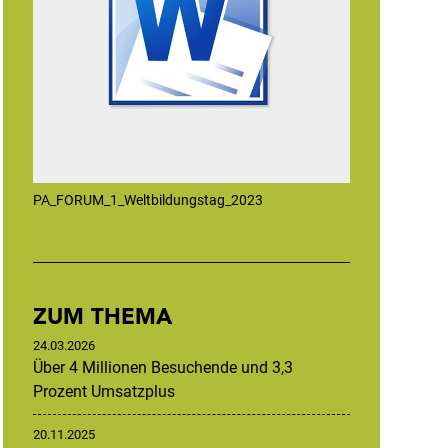
PA_FORUM_1_Weltbildungstag_2023
ZUM THEMA
24.03.2026
Über 4 Millionen Besuchende und 3,3
Prozent Umsatzplus
20.11.2025