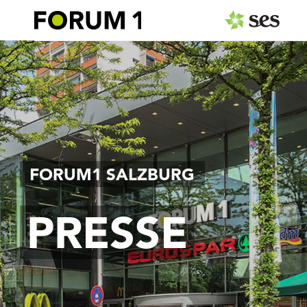
PRESSEAUSSENDUNGEN
Center & Marken
Events
Services
FORUM1 SALZBURG
MEDIAGALERIE
PRESSE
PRESSEKONTAKT