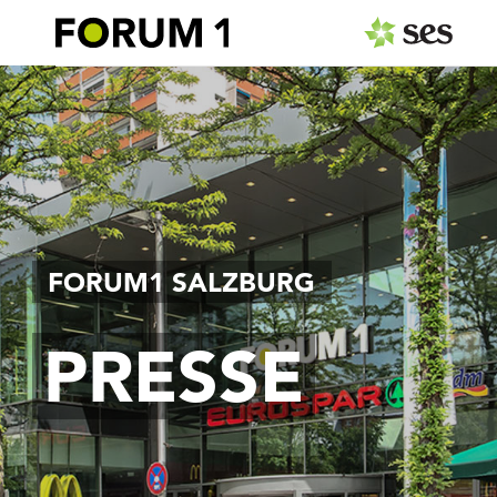
PRESSEAUSSENDUNGEN
Center & Marken
Events
Services
FORUM1 SALZBURG
MEDIAGALERIE
PRESSE
PRESSEKONTAKT