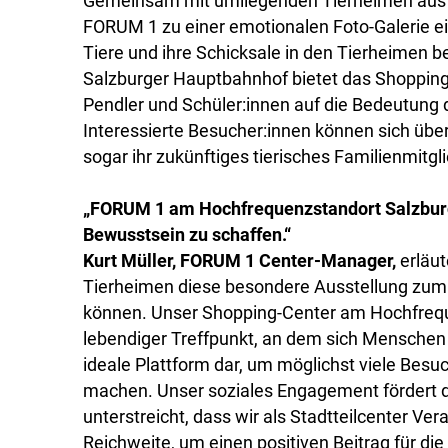
Gemeinsam mit umliegenden Tierheimen aus Ha
FORUM 1 zu einer emotionalen Foto-Galerie ein
Tiere und ihre Schicksale in den Tierheimen be
Salzburger Hauptbahnhof bietet das Shopping-
Pendler und Schüler:innen auf die Bedeutun
Interessierte Besucher:innen können sich über
sogar ihr zukünftiges tierisches Familienmitgl
„FORUM 1 am Hochfrequenzstandort Salzburge
Bewusstsein zu schaffen.“
Kurt Müller, FORUM 1 Center-Manager,
erläut
Tierheimen diese besondere Ausstellung zum
können. Unser Shopping-Center am Hochfrequ
lebendiger Treffpunkt, an dem sich Menschen 
ideale Plattform dar, um möglichst viele Bes
machen. Unser soziales Engagement fördert d
unterstreicht, dass wir als Stadtteilcenter 
Reichweite, um einen positiven Beitrag für die 