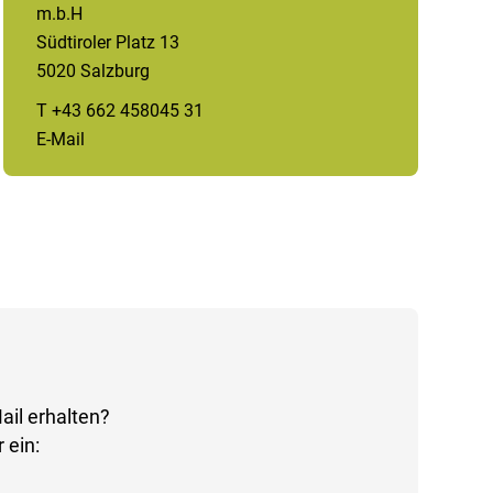
m.b.H
Südtiroler Platz 13
5020 Salzburg
T +43 662 458045 31
E-Mail
ail erhalten?
 ein: