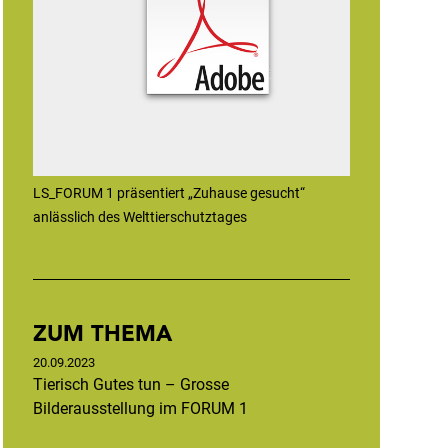
LS_FORUM 1 präsentiert „Zuhause gesucht“
anlässlich des Welttierschutztages
ZUM THEMA
20.09.2023
Tierisch Gutes tun – Grosse
Bilderausstellung im FORUM 1