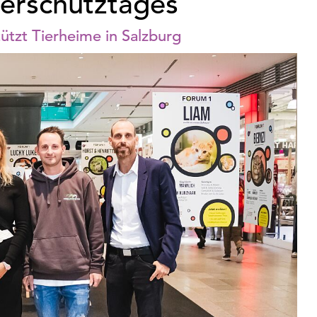
ierschutztages
tzt Tierheime in Salzburg