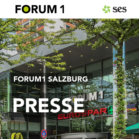
PRESSEAUSSENDUNGEN
Center & Marken
Events
Services
FORUM1 SALZBURG
MEDIAGALERIE
PRESSE
PRESSEKONTAKT