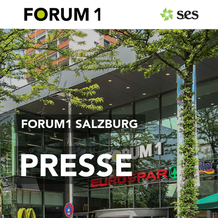
PRESSEAUSSENDUNGEN
Center & Marken
Events
Services
FORUM1 SALZBURG
MEDIAGALERIE
PRESSE
PRESSEKONTAKT