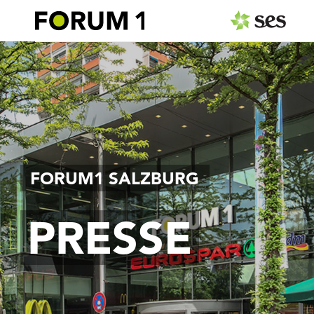
PRESSEAUSSENDUNGEN
Center & Marken
Events
Services
FORUM1 SALZBURG
MEDIAGALERIE
PRESSE
PRESSEKONTAKT