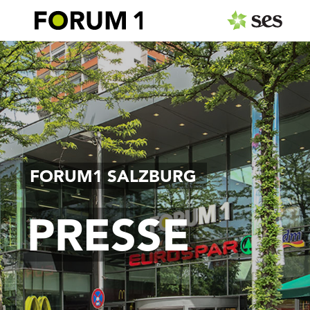
PRESSEAUSSENDUNGEN
Center & Marken
Events
Services
FORUM1 SALZBURG
MEDIAGALERIE
PRESSE
PRESSEKONTAKT