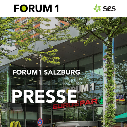
PRESSEAUSSENDUNGEN
MEDIAGALERIE
Fotos
Personen
FORUM1 SALZBURG
Center
Gastronomie
PRESSE
Logos
Pressemappe
PRESSEKONTAKT