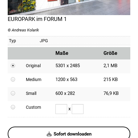
EUROPARK im FORUM 1
© Andreas Kolarik
Typ
JPG
Maße
Größe
5301 x 2485
2,1 MB
Original
1200 x 563
215 KB
Medium
600 x 282
76,9 KB
Small
Custom
x
Sofort downloaden