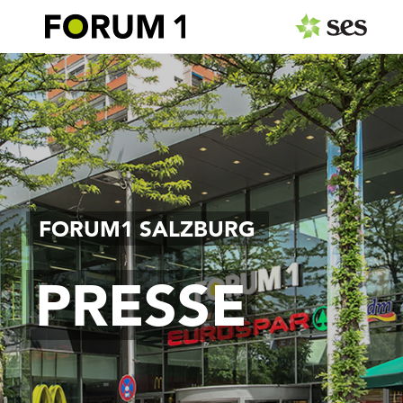
PRESSEAUSSENDUNGEN
Center & Marken
Events
Services
FORUM1 SALZBURG
MEDIAGALERIE
PRESSE
PRESSEKONTAKT