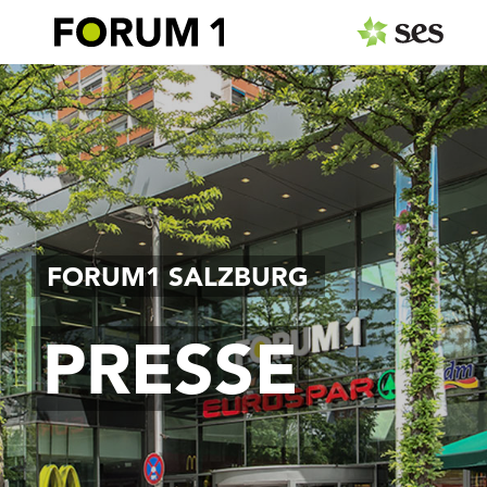
PRESSEAUSSENDUNGEN
Center & Marken
Events
Services
FORUM1 SALZBURG
MEDIAGALERIE
PRESSE
PRESSEKONTAKT