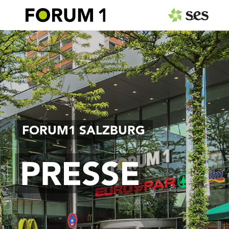
PRESSEAUSSENDUNGEN
Center & Marken
Events
Services
FORUM1 SALZBURG
MEDIAGALERIE
PRESSE
PRESSEKONTAKT