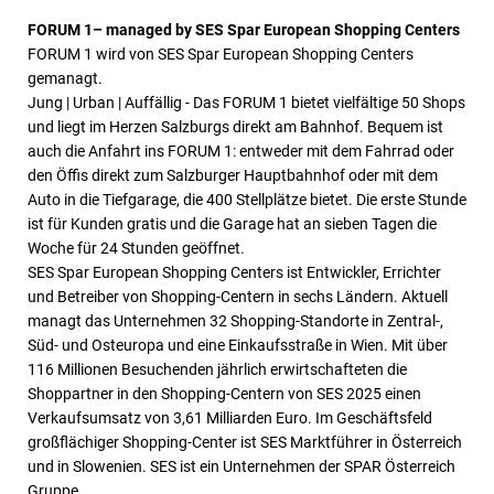
FORUM 1– managed by SES Spar European Shopping Centers
FORUM 1 wird von SES Spar European Shopping Centers
gemanagt.
Jung | Urban | Auffällig - Das FORUM 1 bietet vielfältige 50 Shops
und liegt im Herzen Salzburgs direkt am Bahnhof. Bequem ist
auch die Anfahrt ins FORUM 1: entweder mit dem Fahrrad oder
den Öffis direkt zum Salzburger Hauptbahnhof oder mit dem
Auto in die Tiefgarage, die 400 Stellplätze bietet. Die erste Stunde
ist für Kunden gratis und die Garage hat an sieben Tagen die
Woche für 24 Stunden geöffnet.
SES Spar European Shopping Centers ist Entwickler, Errichter
und Betreiber von Shopping-Centern in sechs Ländern.
Aktuell
managt das Unternehmen 32 Shopping-Standorte in Zentral-,
Süd- und Osteuropa und eine Einkaufsstraße in Wien. Mit über
116 Millionen Besuchenden jährlich erwirtschafteten die
Shoppartner in den Shopping-Centern von SES 2025 einen
Verkaufsumsatz von 3,61 Milliarden Euro.
Im Geschäftsfeld
großflächiger Shopping-Center ist SES Marktführer in Österreich
und in Slowenien. SES ist ein Unternehmen der SPAR Österreich
Gruppe.