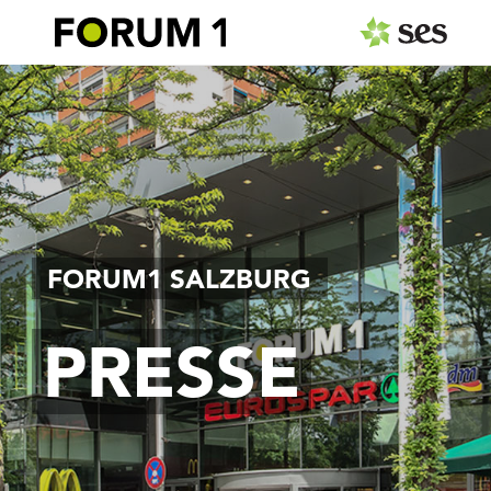
PRESSEAUSSENDUNGEN
Center & Marken
Events
Services
FORUM1 SALZBURG
MEDIAGALERIE
PRESSE
PRESSEKONTAKT